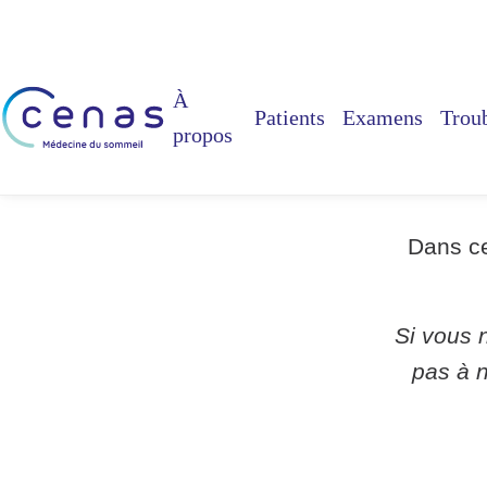
À
Patients
Examens
Trou
propos
Vous ête
Dans ce
Si vous 
pas à n