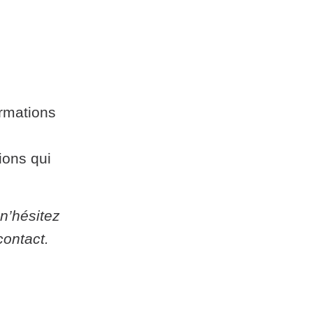
ormations
ions qui
n’hésitez
contact.