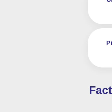
P
Fact