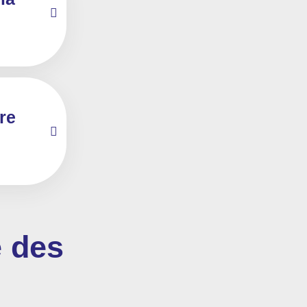
re
e des