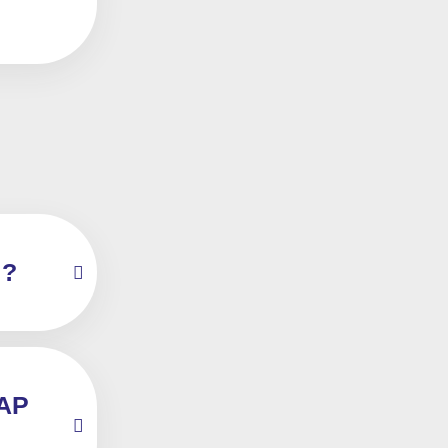
 ?
PAP