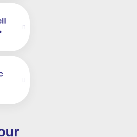
il
?
c
our