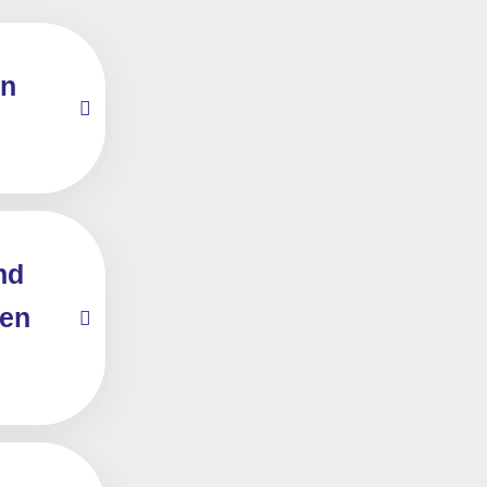
en
nd
men