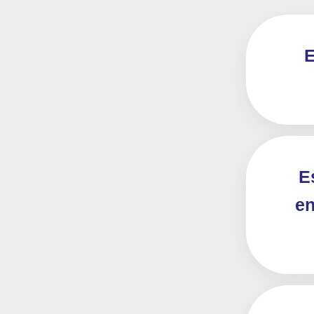
E
E
en