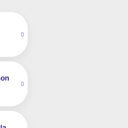
mon
la