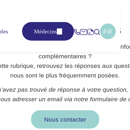
Foire aux questions
FR
bles
Médecins
s un patient et vous souhaitez obtenir des inf
complémentaires ?
tte rubrique, retrouvez les réponses aux quest
nous sont le plus fréquemment posées.
n’avez pas trouvé de réponse à votre question, 
ous adresser un email via notre formulaire de 
Nous contacter