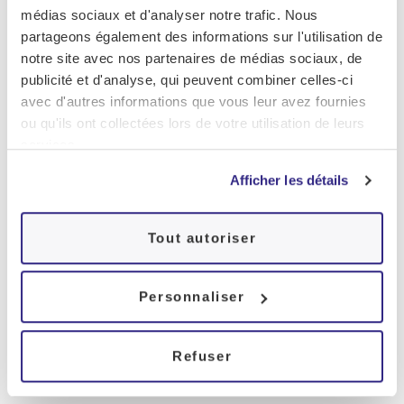
médias sociaux et d'analyser notre trafic. Nous
Les conséquences de
partageons également des informations sur l'utilisation de
notre site avec nos partenaires de médias sociaux, de
l'hypersomnolence
publicité et d'analyse, qui peuvent combiner celles-ci
avec d'autres informations que vous leur avez fournies
En règle générale, les troubles
ou qu'ils ont collectées lors de votre utilisation de leurs
d’hypersomnolence restent longtemps non
services.
diagnostiqués. Ils peuvent engendrés des
difficultés scolaires ou dans le parcours
Afficher les détails
professionnel mais aussi
des difficultés
relationnelles et un isolement social.
Par
Tout autoriser
ailleurs, le risque d’accidents est très élevé.
Personnaliser
Refuser