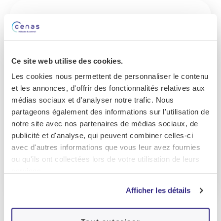
Ce site web utilise des cookies.
Les cookies nous permettent de personnaliser le contenu
et les annonces, d'offrir des fonctionnalités relatives aux
SOS Oxygène S.A assure la prise
médias sociaux et d'analyser notre trafic. Nous
en charge, à domicile, des patients
partageons également des informations sur l'utilisation de
atteints d’insuffisance respiratoire,
notre site avec nos partenaires de médias sociaux, de
24h/24 et 7j/7, et garantit à chacun
publicité et d'analyse, qui peuvent combiner celles-ci
des patients une prestation de
avec d'autres informations que vous leur avez fournies
santé sécurisante et facilitatrice.
ou qu'ils ont collectées lors de votre utilisation de leurs
services.
Afficher les détails