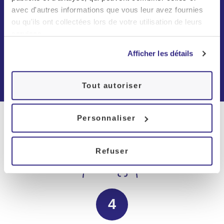
avec d'autres informations que vous leur avez fournies
Consultation du
sommeil
Examen du sommeil
ou qu'ils ont collectées lors de votre utilisation de leurs
services.
Afficher les détails
Tout autoriser
Personnaliser
Refuser
4