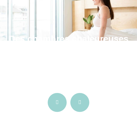
Un cadre propice au sommeil
Des chambres individuelles de standing
Previous
Next