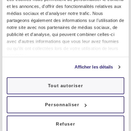
Bienvenue au Cenas,
et les annonces, d'offrir des fonctionnalités relatives aux
réseau de centres de
médias sociaux et d'analyser notre trafic. Nous
médecine du sommeil
partageons également des informations sur l'utilisation de
notre site avec nos partenaires de médias sociaux, de
publicité et d'analyse, qui peuvent combiner celles-ci
avec d'autres informations que vous leur avez fournies
ou qu'ils ont collectées lors de votre utilisation de leurs
services.
Afficher les détails
Identifier et prendre en
charge l’ensemble des
Tout autoriser
troubles du sommeil
Des centres dédiés à la médecine du sommeil,
Personnaliser
dotés de technologies avancées pour un
diagnostic précis et une prise en charge
Refuser
personnalisée.