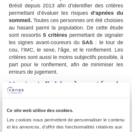
Brésil depuis 2013 afin d’identifier des critères
permettant d’évaluer les risques
d’apnées du
sommeil.
Toutes ces personnes ont été choisies
au hasard parmi la population. De cette étude
sont ressortis
5 critères
permettant de signaler
les signes avant-coureurs du
SAS
: le tour de
cou, l’IMC, le sexe, l’âge, et le ronflement. Les
critères sont aussi le moins subjectifs possible, à
part pour le ronflement, afin de minimiser les
erreurs de jugement.
Un test fiable, à portée de
main et économique
Suite à cette étude, le CHUV a créé le
test «
Ce site web utilise des cookies.
NoSAS »
, qui se base sur les
5
critères
Les cookies nous permettent de personnaliser le contenu
identifiés
et permettant d’attribuer un nombre
et les annonces, d'offrir des fonctionnalités relatives aux
de points aux réponses communiquées. Une