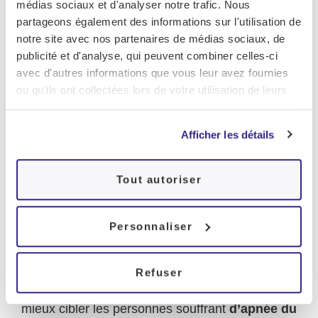
médias sociaux et d'analyser notre trafic. Nous
fois le score obtenu, un diagnostic fiable peut
partageons également des informations sur l'utilisation de
être émis et le patient considéré à risque ou
notre site avec nos partenaires de médias sociaux, de
non. D’après le
Dr
Raphael
Heinzer
,
publicité et d'analyse, qui peuvent combiner celles-ci
coinventeur du test et chercheur au CHUV : « Le
avec d'autres informations que vous leur avez fournies
NoSAS est un outil de diagnostic qui s’adresse à
ou qu'ils ont collectées lors de votre utilisation de leurs
des non-spécialistes du sommeil, tels les
services.
médecins généralistes et anesthésistes ou les
Afficher les détails
particuliers qui doivent décider de la nécessité
d’un examen spécialisé. ». Il est ainsi plus facile
de diagnostiquer les sujets souffrants
d’apnées
Tout autoriser
du sommeil.
En collaboration avec l’agence
genevoise BeFine, une application pour
smartphones a été créée pour faciliter le
Personnaliser
dépistage. L’application « Lausanne NoSaS
Score » est disponible sur iPhone et Android.
Refuser
Le « Lausanne NoSAS score » permettra de
mieux cibler les personnes souffrant
d’apnée
du