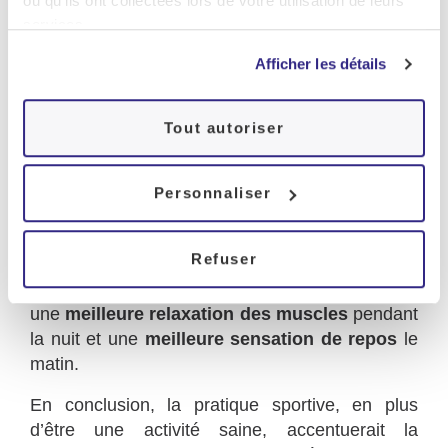
ou qu'ils ont collectées lors de votre utilisation de leurs
lent profond (SLP)
services.
La pratique du sport permet aussi de
rallonger
Afficher les détails
la durée du sommeil lent profond
(SLP)
pendant lequel on observe une forte activité des
Tout autoriser
hormones de croissance cellulaire. La
diminution de la température du corps d’environ
1°C, nécessaire au processus d’entrée dans le
Personnaliser
sommeil et obtenue plus facilement après un
effort physique, permet d’
entrer plus
Refuser
rapidement dans cette phase du sommeil
idéale pour les sportifs car elle offre
une
meilleure relaxation des muscles
pendant
la nuit et une
meilleure sensation de repos
le
matin.
En conclusion, la pratique sportive, en plus
d’être une activité saine, accentuerait la