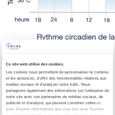
Selon que la pratique ait lieu avant ou après le
pic de température du cerveau (vers 18h), le
sport va modifier le cycle circadien qui gère
Ce site web utilise des cookies.
l’alternance veille-sommeil en retardant ou en
Les cookies nous permettent de personnaliser le contenu
avançant la phase de refroidissement. Par
et les annonces, d'offrir des fonctionnalités relatives aux
exemple, une activité sportive pratiquée dans la
médias sociaux et d'analyser notre trafic. Nous
matinée risque d’avancer le moment où la
partageons également des informations sur l'utilisation de
température corporelle est minimale, ce qui
notre site avec nos partenaires de médias sociaux, de
fatiguera le sportif plus tôt qu’à son habitude.
publicité et d'analyse, qui peuvent combiner celles-ci
avec d'autres informations que vous leur avez fournies
L’importance du sommeil