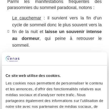
Parmi les manifestations fréquentes des
parasomnies du sommeil paradoxal, notons :
Le cauchemar
: il survient vers la fin d’un
cycle de sommeil donc le plus souvent vers la
fin de la nuit et
laisse un souvenir intense
au dormeur
, qui peine à retrouver le
sommeil.
Les troubles du comportement
: ce sont des
mouvements violents
causés par la
sensation de « vivre son rêve ». Touchant
plutôt les hommes âgés de plus de 50 ans, ils
Ce site web utilise des cookies.
peuvent être les prémices d’une maladie
Les cookies nous permettent de personnaliser le contenu
dégénérative.
et les annonces, d'offrir des fonctionnalités relatives aux
médias sociaux et d'analyser notre trafic. Nous
Les paralysies du sommeil
: sensations de
ne
partageons également des informations sur l'utilisation de
plus pouvoir bouger
ou parler (surtout en
notre site avec nos partenaires de médias sociaux, de