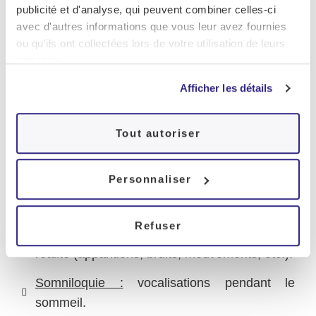
cas de narcolepsie cataplexie).
publicité et d'analyse, qui peuvent combiner celles-ci
avec d'autres informations que vous leur avez fournies
Les autres types de
ou qu'ils ont collectées lors de votre utilisation de leurs
parasomnies
services.
Afficher les détails
D’autres parasomnies se manifestent durant les
phases préliminaires du sommeil :
Tout autoriser
Rythmies d’endormissement :
mouvements
répétitifs, mouvements brusques, sous forme
Personnaliser
de sursauts, propres aux nourrissons.
Hallucinations hypnagogiques :
troubles
Refuser
sensoriels difficiles à décerner de la
réalité (apparitions, bruits, mouvements, etc.).
Somniloquie :
vocalisations pendant le
sommeil.