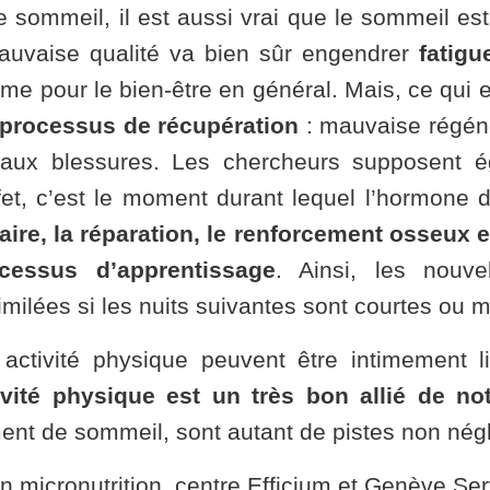
 le sommeil, il est aussi vrai que le sommeil es
vaise qualité va bien sûr engendrer
fatigu
e pour le bien-être en général. Mais, ce qui e
processus de récupération
: mauvaise régéné
n aux blessures. Les chercheurs supposent
fet, c’est le moment durant lequel l’hormone 
ire, la réparation, le renforcement osseux 
cessus d’apprentissage
. Ainsi, les nouv
milées si les nuits suivantes sont courtes ou 
ctivité physique peuvent être intimement li
vité physique est un très bon allié de not
ment de sommeil, sont autant de pistes non nég
en micronutrition,
centre Efficium
et Genève Ser