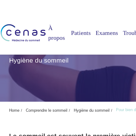
À
Patients
Examens
Trou
propos
Pour bien dormir, dé
Hygiène du sommeil
Pour bien 
Home
Comprendre le sommeil
Hygiène du sommeil
Le sommeil est souvent la première victim