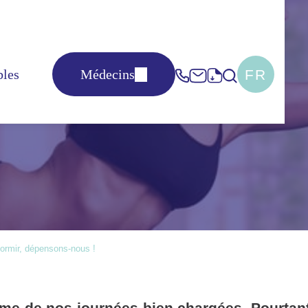
FR
bles
Médecins
pensons-nous !
dormir, dépensons-nous !
e de nos journées bien chargées. Pourtant, i