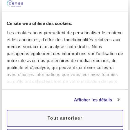
optera la plupart du temps pour une
intervention chirurgicale
comme l’opération
des végétations, des amygdales, ou la
Ce site web utilise des cookies.
correction de la déviation de la cloison nasale.
Si le visage de l’enfant est trop étroit pour une
Les cookies nous permettent de personnaliser le contenu
chirurgie, une thérapie orthodontique peut aussi
et les annonces, d'offrir des fonctionnalités relatives aux
médias sociaux et d'analyser notre trafic. Nous
être recommandée.
partageons également des informations sur l'utilisation de
Manque de sommeil de
notre site avec nos partenaires de médias sociaux, de
l’enfant et risques sur le
publicité et d'analyse, qui peuvent combiner celles-ci
avec d'autres informations que vous leur avez fournies
cerveau
ou qu'ils ont collectées lors de votre utilisation de leurs
services.
Quelle qu’en soit l’origine, le manque de
sommeil ou un sommeil de mauvaise qualité
Afficher les détails
peut avoir des
conséquences importantes sur
le développement cognitif et intellectuel
de
Tout autoriser
l’enfant. En cause : le cerveau qui ne reçoit pas
le taux d’oxygène nécessaire à sa maturation.