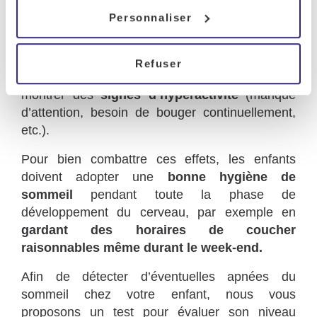
Personnaliser
Les effets de ce manque peuvent ensuite se
répercuter sur les performances scolaires de
l’enfant. De plus, afin de compenser sa
Refuser
somnolence diurne, l’enfant aura tendance à
montrer des
signes d’hyperactivité
(manque
d’attention, besoin de bouger continuellement,
etc.).
Pour bien combattre ces effets, les enfants
doivent adopter une
bonne hygiène de
sommeil
pendant toute la phase de
développement du cerveau, par exemple en
gardant des horaires de coucher
raisonnables même durant le week-end.
Afin de détecter d’éventuelles apnées du
sommeil chez votre enfant, nous vous
proposons un test pour
évaluer son niveau